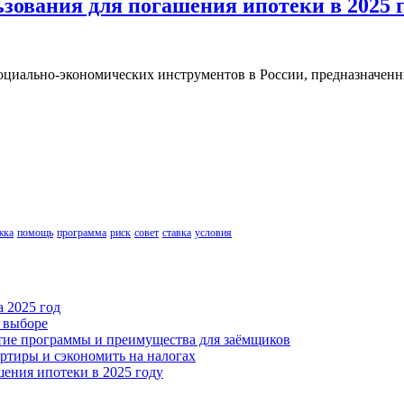
зования для погашения ипотеки в 2025 г
циально-экономических инструментов в России, предназначенны
жка
помощь
программа
риск
совет
ставка
условия
а 2025 год
и выборе
итие программы и преимущества для заёмщиков
ртиры и сэкономить на налогах
ения ипотеки в 2025 году