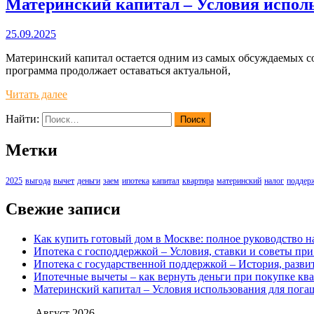
Материнский капитал – Условия исполь
25.09.2025
Материнский капитал остается одним из самых обсуждаемых со
программа продолжает оставаться актуальной,
Читать далее
Найти:
Метки
2025
выгода
вычет
деньги
заем
ипотека
капитал
квартира
материнский
налог
поддер
Свежие записи
Как купить готовый дом в Москве: полное руководство н
Ипотека с господдержкой – Условия, ставки и советы пр
Ипотека с государственной поддержкой – История, разв
Ипотечные вычеты – как вернуть деньги при покупке ква
Материнский капитал – Условия использования для погаш
Август 2026