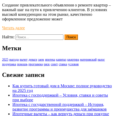
Создание привлекательного объявления о ремонте квартир –
важный шаг на пути к привлечению клиентов. В условиях
высокой конкуренции на этом рынке, качественно
оформленное предложение может
Читать далее
Найти:
Метки
2025
выгода
вычет
деньги
заем
ипотека
капитал
квартира
материнский
налог
поддержка
помощь
программа
риск
совет
ставка
условия
Свежие записи
Как купить готовый дом в Москве: полное руководство
на 2025 год
Ипотека с господдержкой – Условия, ставки и советы
при выборе
Ипотека с государственной поддержкой – История,
развитие программы и преимущества для заёмщиков
Ипотечные вычеты – как вернуть деньги при покупке