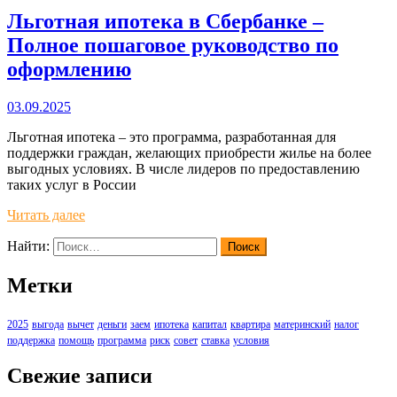
Льготная ипотека в Сбербанке –
Полное пошаговое руководство по
оформлению
03.09.2025
Льготная ипотека – это программа, разработанная для
поддержки граждан, желающих приобрести жилье на более
выгодных условиях. В числе лидеров по предоставлению
таких услуг в России
Читать далее
Найти:
Метки
2025
выгода
вычет
деньги
заем
ипотека
капитал
квартира
материнский
налог
поддержка
помощь
программа
риск
совет
ставка
условия
Свежие записи