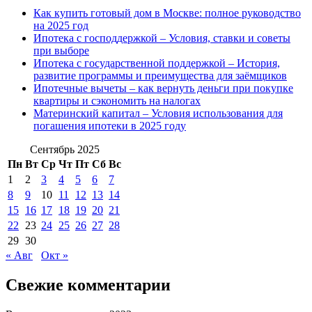
Как купить готовый дом в Москве: полное руководство
на 2025 год
Ипотека с господдержкой – Условия, ставки и советы
при выборе
Ипотека с государственной поддержкой – История,
развитие программы и преимущества для заёмщиков
Ипотечные вычеты – как вернуть деньги при покупке
квартиры и сэкономить на налогах
Материнский капитал – Условия использования для
погашения ипотеки в 2025 году
Сентябрь 2025
Пн
Вт
Ср
Чт
Пт
Сб
Вс
1
2
3
4
5
6
7
8
9
10
11
12
13
14
15
16
17
18
19
20
21
22
23
24
25
26
27
28
29
30
« Авг
Окт »
Свежие комментарии