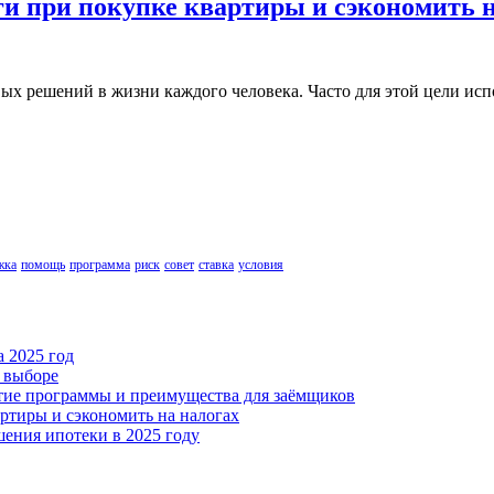
и при покупке квартиры и сэкономить н
х решений в жизни каждого человека. Часто для этой цели испо
жка
помощь
программа
риск
совет
ставка
условия
а 2025 год
и выборе
итие программы и преимущества для заёмщиков
ртиры и сэкономить на налогах
ения ипотеки в 2025 году