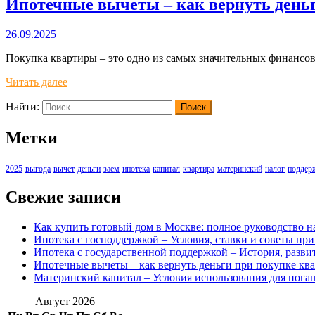
Ипотечные вычеты – как вернуть деньг
26.09.2025
Покупка квартиры – это одно из самых значительных финансовы
Читать далее
Найти:
Метки
2025
выгода
вычет
деньги
заем
ипотека
капитал
квартира
материнский
налог
поддер
Свежие записи
Как купить готовый дом в Москве: полное руководство н
Ипотека с господдержкой – Условия, ставки и советы пр
Ипотека с государственной поддержкой – История, разв
Ипотечные вычеты – как вернуть деньги при покупке ква
Материнский капитал – Условия использования для погаш
Август 2026