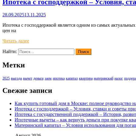
Ипотека с господдержкой – Условия, ст
28.09.2025
13.11.2025
Ипотека с господдержкой является одним из самых актуальны
цен на
Читать далее
Найти:
Метки
2025
выгода
вычет
деньги
заем
ипотека
капитал
квартира
материнский
налог
поддер
Свежие записи
Как купить готовый дом в Москве: полное руководство н
Ипотека с господдержкой – Условия, ставки и советы пр
Ипотека с государственной поддержкой – История, разв
Ипотечные вычеты – как вернуть деньги при покупке ква
Материнский капитал – Условия использования для погаш
Август 2026