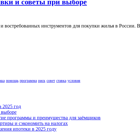
авки и советы при выборе
х и востребованных инструментов для покупки жилья в России. 
жка
помощь
программа
риск
совет
ставка
условия
а 2025 год
и выборе
итие программы и преимущества для заёмщиков
ртиры и сэкономить на налогах
ения ипотеки в 2025 году