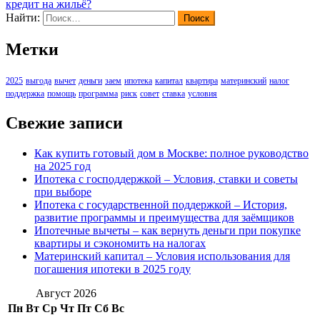
кредит на жильё?
Найти:
Метки
2025
выгода
вычет
деньги
заем
ипотека
капитал
квартира
материнский
налог
поддержка
помощь
программа
риск
совет
ставка
условия
Свежие записи
Как купить готовый дом в Москве: полное руководство
на 2025 год
Ипотека с господдержкой – Условия, ставки и советы
при выборе
Ипотека с государственной поддержкой – История,
развитие программы и преимущества для заёмщиков
Ипотечные вычеты – как вернуть деньги при покупке
квартиры и сэкономить на налогах
Материнский капитал – Условия использования для
погашения ипотеки в 2025 году
Август 2026
Пн
Вт
Ср
Чт
Пт
Сб
Вс