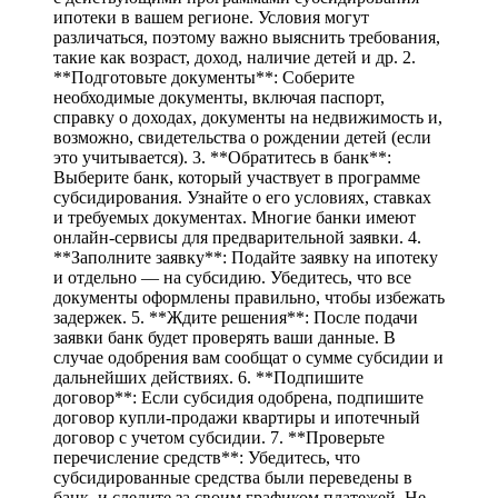
ипотеки в вашем регионе. Условия могут
различаться, поэтому важно выяснить требования,
такие как возраст, доход, наличие детей и др. 2.
**Подготовьте документы**: Соберите
необходимые документы, включая паспорт,
справку о доходах, документы на недвижимость и,
возможно, свидетельства о рождении детей (если
это учитывается). 3. **Обратитесь в банк**:
Выберите банк, который участвует в программе
субсидирования. Узнайте о его условиях, ставках
и требуемых документах. Многие банки имеют
онлайн-сервисы для предварительной заявки. 4.
**Заполните заявку**: Подайте заявку на ипотеку
и отдельно — на субсидию. Убедитесь, что все
документы оформлены правильно, чтобы избежать
задержек. 5. **Ждите решения**: После подачи
заявки банк будет проверять ваши данные. В
случае одобрения вам сообщат о сумме субсидии и
дальнейших действиях. 6. **Подпишите
договор**: Если субсидия одобрена, подпишите
договор купли-продажи квартиры и ипотечный
договор с учетом субсидии. 7. **Проверьте
перечисление средств**: Убедитесь, что
субсидированные средства были переведены в
банк, и следите за своим графиком платежей. Не