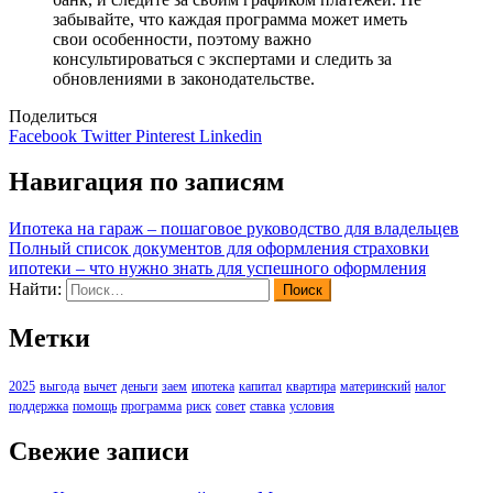
забывайте, что каждая программа может иметь
свои особенности, поэтому важно
консультироваться с экспертами и следить за
обновлениями в законодательстве.
Поделиться
Facebook
Twitter
Pinterest
Linkedin
Навигация по записям
Ипотека на гараж – пошаговое руководство для владельцев
Полный список документов для оформления страховки
ипотеки – что нужно знать для успешного оформления
Найти:
Метки
2025
выгода
вычет
деньги
заем
ипотека
капитал
квартира
материнский
налог
поддержка
помощь
программа
риск
совет
ставка
условия
Свежие записи