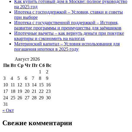
Как купить готовый дом в Москве: полное руководство
на 2025 год
Ипотека с господдержкой – Условия, ставки и советы
при выборе
Ипотека с государственной поддержкой – История,
развитие программы и преимущества для заёмщиков
Ипотечные вычеты – как вернуть деньги при покупке
квартиры и сэкономить на налогах
Материнский капитал – Условия использования для
погашения ипотеки в 2025 году
Август 2026
Пн
Вт
Ср
Чт
Пт
Сб
Вс
1
2
3
4
5
6
7
8
9
10
11
12
13
14
15
16
17
18
19
20
21
22
23
24
25
26
27
28
29
30
31
« Окт
Свежие комментарии