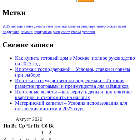
Метки
2025
выгода
вычет
деньги
заем
ипотека
капитал
квартира
материнский
налог
поддержка
помощь
программа
риск
совет
ставка
условия
Свежие записи
Как купить готовый дом в Москве: полное руководство
на 2025 год
Ипотека с господдержкой – Условия, ставки и советы
при выборе
Ипотека с государственной поддержкой – История,
развитие программы и преимущества для заёмщиков
Ипотечные вычеты – как вернуть деньги при покупке
квартиры и сэкономить на налогах
Материнский капитал – Условия использования для
погашения ипотеки в 2025 году
Август 2026
Пн
Вт
Ср
Чт
Пт
Сб
Вс
1
2
3
4
5
6
7
8
9