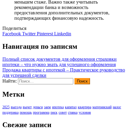
меньшем стаже. Важно также учитывать
рекомендации банка и возможность
предоставления дополнительных документов,
подтверждающих финансовую надежность.
Поделиться
Facebook
Twitter
Pinterest
Linkedin
Навигация по записям
Полный список документов для оформления страховки
ипотеки – что нужно знать для успешного оформления
Продажа квартиры с ипотекой – Практическое руководство
для успешной сделки
Найти:
Метки
2025
выгода
вычет
деньги
заем
ипотека
капитал
квартира
материнский
налог
поддержка
помощь
программа
риск
совет
ставка
условия
Свежие записи