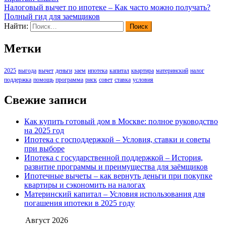
Налоговый вычет по ипотеке – Как часто можно получать?
Полный гид для заемщиков
Найти:
Метки
2025
выгода
вычет
деньги
заем
ипотека
капитал
квартира
материнский
налог
поддержка
помощь
программа
риск
совет
ставка
условия
Свежие записи
Как купить готовый дом в Москве: полное руководство
на 2025 год
Ипотека с господдержкой – Условия, ставки и советы
при выборе
Ипотека с государственной поддержкой – История,
развитие программы и преимущества для заёмщиков
Ипотечные вычеты – как вернуть деньги при покупке
квартиры и сэкономить на налогах
Материнский капитал – Условия использования для
погашения ипотеки в 2025 году
Август 2026