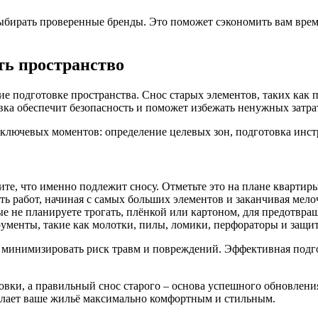
выбирать проверенные бренды. Это поможет сэкономить вам врем
ть пространство
 подготовке пространства. Снос старых элементов, таких как п
ка обеспечит безопасность и поможет избежать ненужных затрат
 ключевых моментов: определение целевых зон, подготовка инс
те, что именно подлежит сносу. Отметьте это на плане квартиры
ть работ, начиная с самых больших элементов и заканчивая мело
ые не планируете трогать, плёнкой или картоном, для предотвр
ументы, такие как молотки, пилы, ломики, перфораторы и защи
и минимизировать риск травм и повреждений. Эффективная подго
вки, а правильный снос старого – основа успешного обновления 
делает ваше жильё максимально комфортным и стильным.