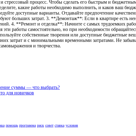
и стрессовый процесс. Чтобы сделать его быстрым и бюджетным
ределите, какие работы необходимо выполнить, и каков ваш бюд
ледуйте доступные варианты. Отдавайте предпочтение качествен
ребуют больших затрат. 3. **Демонтаж**: Если в квартире есть н
ний. 4. **Ремонт и отделка**: Начните с самых трудоемких рабо
яя эти работы самостоятельно, но при необходимости обращайтес
пользуйте собственные творения или доступные бюджетные вещи
них затрат и с минимальными временными затратами. Не забывайт
самовыражения и творчества.
шение суммы — что выбрать?
то для новичков
жка
помощь
программа
риск
совет
ставка
условия