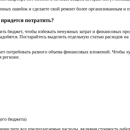
ённых ошибок и сделаете свой ремонт более организованным и 
 придется потратить?
ить бюджет, чтобы избежать ненужных затрат и финансовых про
надобятся. Постарайтесь выделить отдельную статью расходов на
ет потребовать разного объема финансовых вложений. Чтобы лу
м регионе.
его бюджета)
еречислите все предполагаемые расходы, включая стоимость раб