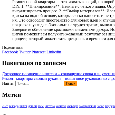
Ремонт новой квартиры — это захватывающий, но порой 
DIY. 1. **Планирование**: Начните с четкого плана. Оп
визуализировать процесс. 2. **Выбор материалов**: Исс
краска на водной основе, которые легко наносить и не т
их. Это освободит пространство для новых идей и улучше
покраске и укладке. Экономьте на трудозатратах, выполн
Завершите обновление красивыми элементами декора. Ис
шагов поможет вам получить желаемый результат без лиш
процесс, который может стать прекрасным временем для 
Поделиться
Facebook
Twitter
Pinterest
Linkedin
Навигация по записям
Досрочное погашение ипотеки – сокращение срока или умень
Ремонт квартиры своими руками – пошаговое руководство с фо
Найти:
Метки
2025
выгода
вычет
деньги
заем
ипотека
капитал
квартира
материнский
налог
поддер