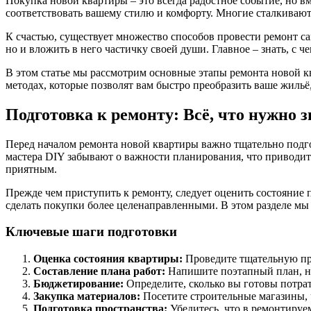
Покупка новой квартиры – это всегда радостное событие, но в
соответствовать вашему стилю и комфорту. Многие сталкиваютс
К счастью, существует множество способов провести ремонт сам
но и вложить в него частичку своей души. Главное – знать, с
В этом статье мы рассмотрим основные этапы ремонта новой кв
методах, которые позволят вам быстро преобразить ваше жильё
Подготовка к ремонту: Всё, что нужно з
Перед началом ремонта новой квартиры важно тщательно подг
мастера DIY забывают о важности планирования, что приводит
приятным.
Прежде чем приступить к ремонту, следует оценить состояние 
сделать покупки более целенаправленными. В этом разделе мы
Ключевые шаги подготовки
Оценка состояния квартиры:
Проведите тщательную про
Составление плана работ:
Напишите поэтапный план, на
Бюджетирование:
Определите, сколько вы готовы потра
Закупка материалов:
Посетите строительные магазины, 
Подготовка пространства:
Убедитесь, что в ремонтируе