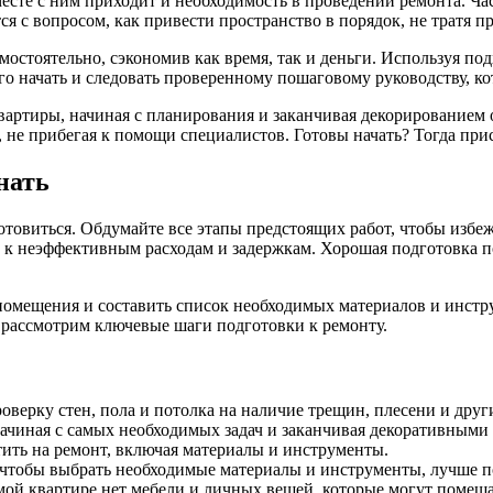
месте с ним приходит и необходимость в проведении ремонта. Ча
я с вопросом, как привести пространство в порядок, не тратя п
остоятельно, сэкономив как время, так и деньги. Используя под
 чего начать и следовать проверенному пошаговому руководству,
артиры, начиная с планирования и заканчивая декорированием о
, не прибегая к помощи специалистов. Готовы начать? Тогда при
нать
отовиться. Обдумайте все этапы предстоящих работ, чтобы изб
 к неэффективным расходам и задержкам. Хорошая подготовка по
помещения и составить список необходимых материалов и инстру
 рассмотрим ключевые шаги подготовки к ремонту.
верку стен, пола и потолка на наличие трещин, плесени и друг
чиная с самых необходимых задач и заканчивая декоративными
тить на ремонт, включая материалы и инструменты.
чтобы выбрать необходимые материалы и инструменты, лучше по
мой квартире нет мебели и личных вещей, которые могут помеша