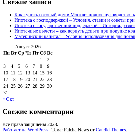
Свежие записи
Как купить готовый дом в Москве: полное руководство н
Ипотека с господдержкой – Условия, ставки и советы пр
Ипотека с государственной поддержкой – История, разв
Ипотечные вычеты – как вернуть деньги при покупке ква
Материнский капитал – Условия использования для погаш
Август 2026
Пн
Вт
Ср
Чт
Пт
Сб
Вс
1
2
3
4
5
6
7
8
9
10
11
12
13
14
15
16
17
18
19
20
21
22
23
24
25
26
27
28
29
30
31
« Окт
Свежие комментарии
Все права защищены 2023.
Работает на WordPress
|
Тема: Falcha News от
Candid Themes
.