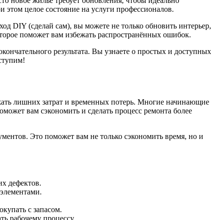
сто новое жильё требует обновления, чтобы идеально
ри этом целое состояние на услуги профессионалов.
ход DIY (сделай сам), вы можете не только обновить интерьер,
 которое поможет вам избежать распространённых ошибок.
кончательного результата. Вы узнаете о простых и доступных
ступим!
ежать лишних затрат и временных потерь. Многие начинающие
может вам сэкономить и сделать процесс ремонта более
ментов. Это поможет вам не только сэкономить время, но и
их дефектов.
 элементами.
купать с запасом.
ть рабочему процессу.